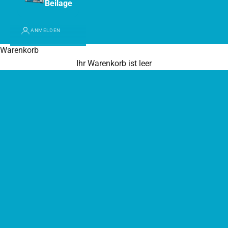
Beilage
ANMELDEN
Warenkorb
Ihr Warenkorb ist leer
Gartenwelt
Gartenbedarf - Gartenutensilien &
Gartenaccessoires für Ihren Garten