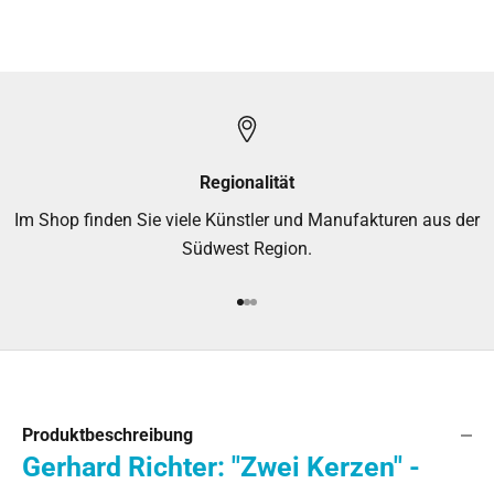
Regionalität
Im Shop finden Sie viele Künstler und Manufakturen aus der
Südwest Region.
Gehe zu Element 1
Gehe zu Element 2
Gehe zu Element 3
Produktbeschreibung
Gerhard Richter: "Zwei Kerzen" -