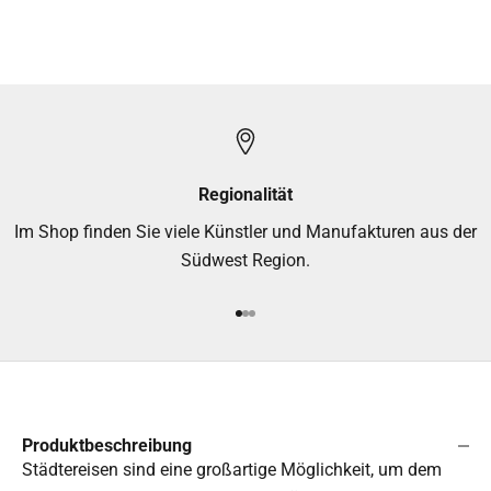
Regionalität
Im Shop finden Sie viele Künstler und Manufakturen aus der
Südwest Region.
Gehe zu Element 1
Gehe zu Element 2
Gehe zu Element 3
Produktbeschreibung
Städtereisen sind eine großartige Möglichkeit, um dem