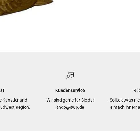
tät
Kundenservice
Rü
le Künstler und
Wir sind gerne für Sie da:
Sollte etwas ni
Südwest Region.
shop@swp.de
einfach innerh