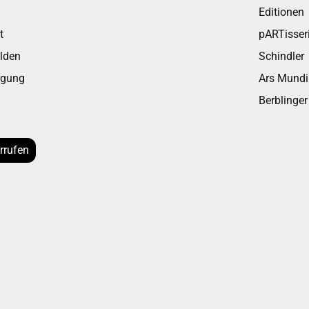
Editionen
t
pARTisseri
lden
Schindler
rgung
Ars Mundi
Berblinger
rrufen