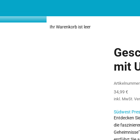
Ihr Warenkorb ist leer
Gesc
mit 
Artikelnumme
Angebot
34,99 €
inkl. MwSt.
Ve
Südwest Pre
Entdecken Sie
die faszinier
Geheimnisse"
entführt Sie 