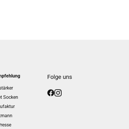
mpfehlung
Folge uns
stärker
t Socken
ufaktur
utmann
resse