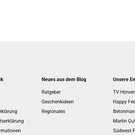
ck
Neues aus dem Blog
Unsere E
Ratgeber
TV Hörver
Geschenkideen
Happy Fee
rklärung
Regionales
Betonman
itserklärung
Martin G
rmationen
Südwest P