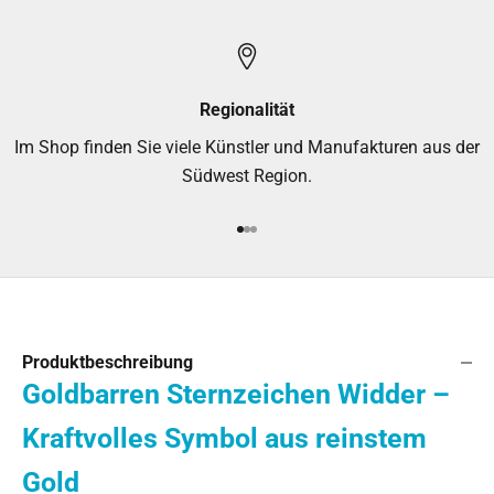
Regionalität
Im Shop finden Sie viele Künstler und Manufakturen aus der
Südwest Region.
Gehe zu Element 1
Gehe zu Element 2
Gehe zu Element 3
Produktbeschreibung
Goldbarren Sternzeichen Widder –
Kraftvolles Symbol aus reinstem
Gold