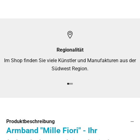
Regionalität
Im Shop finden Sie viele Künstler und Manufakturen aus der
Südwest Region.
Gehe zu Element 1
Gehe zu Element 2
Gehe zu Element 3
Produktbeschreibung
Armband "Mille Fiori" - Ihr