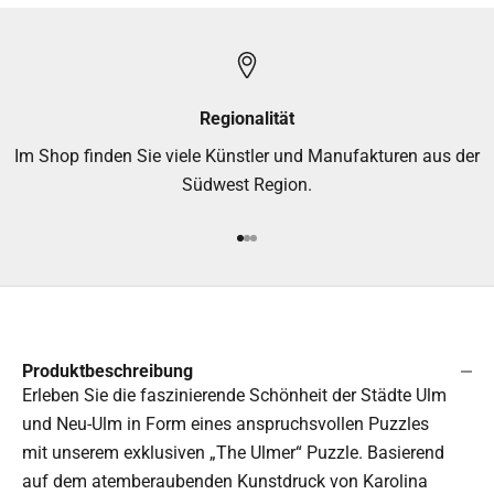
Regionalität
Im Shop finden Sie viele Künstler und Manufakturen aus der
Südwest Region.
Gehe zu Element 1
Gehe zu Element 2
Gehe zu Element 3
Produktbeschreibung
Erleben Sie die faszinierende Schönheit der Städte Ulm
und Neu-Ulm in Form eines anspruchsvollen Puzzles
mit unserem exklusiven „The Ulmer“ Puzzle. Basierend
auf dem atemberaubenden Kunstdruck von Karolina