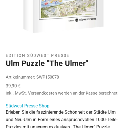
EDITION SÜDWEST PRESSE
Ulm Puzzle "The Ulmer"
Artikelnummer: SWP150078
Angebot
39,90 €
inkl. MwSt.
Versandkosten
werden an der Kasse berechnet
Südwest Presse Shop
Erleben Sie die faszinierende Schönheit der Städte Ulm
und Neu-Ulm in Form eines anspruchsvollen 1000-Teile-
Puzzles mit unserem exklusiven „The Ulmer“ Puzzle.