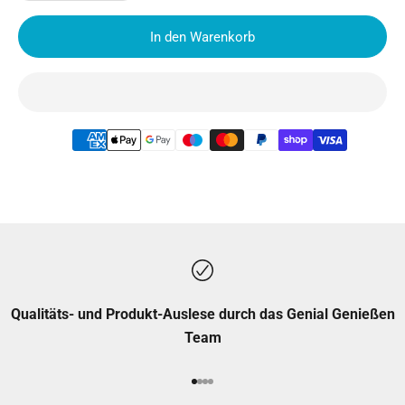
In den Warenkorb
Qualitäts- und Produkt-Auslese durch das Genial Genießen
Team
Gehe zu Element 1
Gehe zu Element 2
Gehe zu Element 3
Gehe zu Element 4