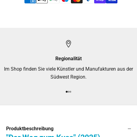
Regionalität
Im Shop finden Sie viele Künstler und Manufakturen aus der
Südwest Region.
Gehe zu Element 1
Gehe zu Element 2
Gehe zu Element 3
Produktbeschreibung